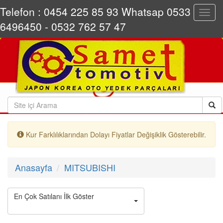
Telefon : 0454 225 85 93 Whatsap 0533
Toggl
navig
6496450 - 0532 762 57 47
Kur Farklılıklarından Dolayı Fiyatlar Değişiklik Gösterebilir.
Anasayfa
MITSUBISHI
En Çok Satılanı İlk Göster