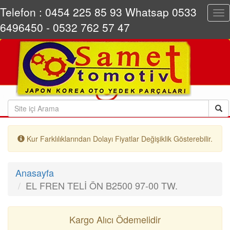
Telefon : 0454 225 85 93 Whatsap 0533
Tog
nav
6496450 - 0532 762 57 47
Kur Farklılıklarından Dolayı Fiyatlar Değişiklik Gösterebilir.
Anasayfa
EL FREN TELİ ÖN B2500 97-00 TW.
Kargo Alıcı Ödemelidir