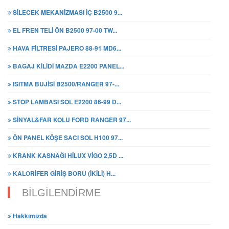
SİLECEK MEKANİZMASI İÇ B2500 9...
EL FREN TELİ ÖN B2500 97-00 TW...
HAVA FİLTRESİ PAJERO 88-91 MD6...
BAGAJ KİLİDİ MAZDA E2200 PANEL...
ISITMA BUJİSİ B2500/RANGER 97-...
STOP LAMBASI SOL E2200 86-99 D...
SİNYAL&FAR KOLU FORD RANGER 97...
ÖN PANEL KÖŞE SACI SOL H100 97...
KRANK KASNAĞI HİLUX VİGO 2,5D ...
KALORİFER GİRİŞ BORU (İKİLİ) H...
BİLGİLENDİRME
Hakkımızda