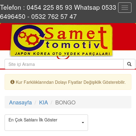
Telefon : 0454 225 85 93 Whatsap 0533
Toggl
navig
6496450 - 0532 762 57 47
Kur Farklılıklarından Dolayı Fiyatlar Değişiklik Gösterebilir.
Anasayfa
KIA
BONGO
En Çok Satılanı İlk Göster