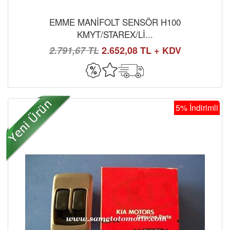
EMME MANİFOLT SENSÖR H100
KMYT/STAREX/Lİ...
2.791,67 TL
2.652,08 TL + KDV
5% İndirimli