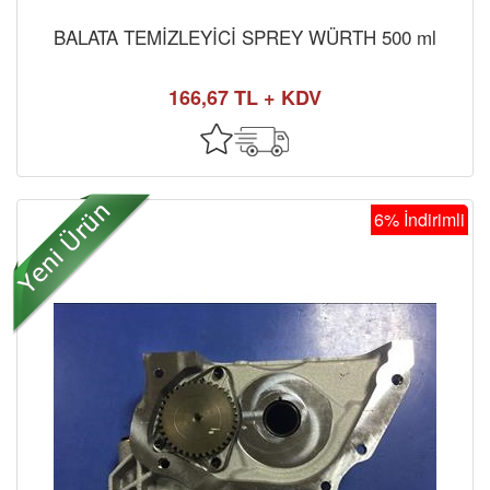
BALATA TEMİZLEYİCİ SPREY WÜRTH 500 ml
166,67 TL + KDV
6% İndirimli