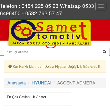
Telefon : 0454 225 85 93 Whatsap 0533
Toggl
navig
6496450 - 0532 762 57 47
Kur Farklılıklarından Dolayı Fiyatlar Değişiklik Gösterebilir.
Anasayfa
HYUNDAI
ACCENT ADMERA
En Çok Satılanı İlk Göster