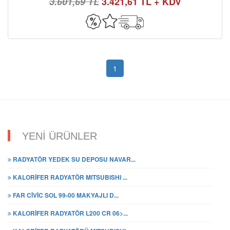
3.601,69 TL
3.421,61 TL + KDV
1
YENİ ÜRÜNLER
RADYATÖR YEDEK SU DEPOSU NAVAR...
KALORİFER RADYATÖR MITSUBISHI ...
FAR CİVİC SOL 99-00 MAKYAJLI D...
KALORİFER RADYATÖR L200 CR 06>...